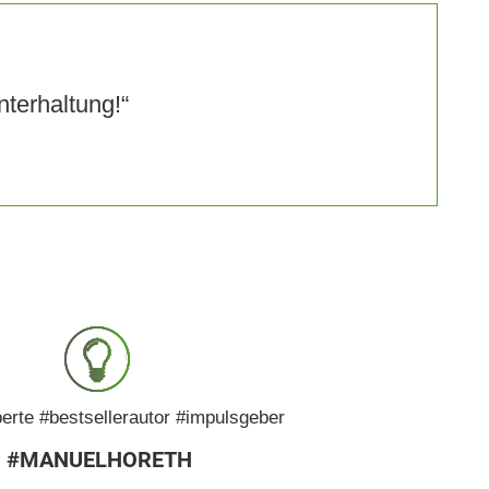
NEERING,
nterhaltung!“
RTS
NESS.
Y
erte #bestsellerautor #impulsgeber
#MANUELHORETH