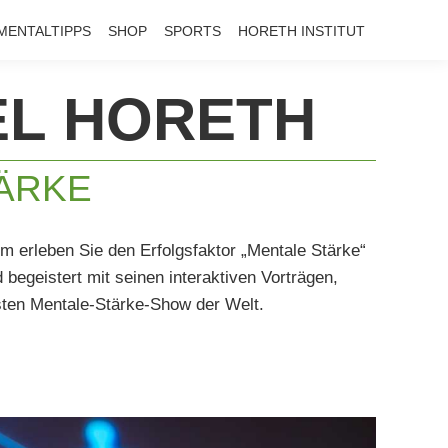
page
page
page
MENTALTIPPS
SHOP
SPORTS
HORETH INSTITUT
opens
opens
opens
in
in
in
EL HORETH
new
new
new
window
window
window
TÄRKE
m erleben Sie den Erfolgsfaktor „Mentale Stärke“
 begeistert mit seinen interaktiven Vorträgen,
ten Mentale-Stärke-Show der Welt.