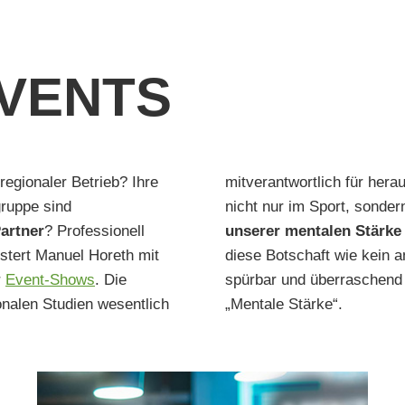
EVENTS
regionaler Betrieb? Ihre
mitverantwortlich für her
gruppe sind
nicht nur im Sport, sonder
artner
? Professionell
unserer mentalen Stärke 
stert Manuel Horeth mit
diese Botschaft wie kein a
r
Event-Shows
. Die
spürbar und überraschend 
onalen Studien wesentlich
„Mentale Stärke“.
AUD