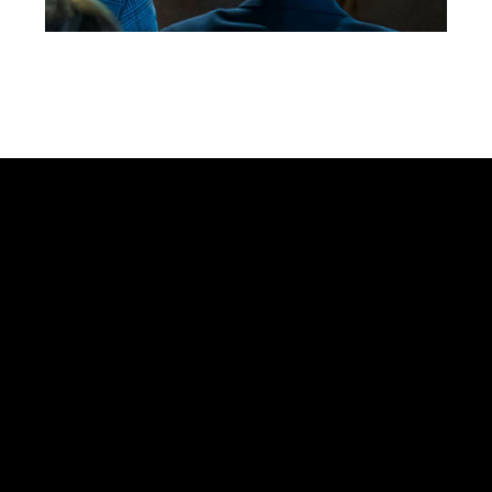
RET
WAT
PEOP
BES
CAR
REV