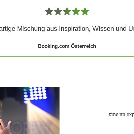
ENGI
artige Mischung aus Inspiration, Wissen und U
SPO
Booking.com Österreich
AND
BUSI
EAS
#mentalexp
TO