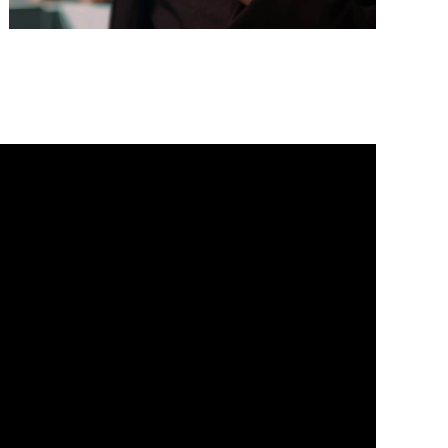
IREMENT
CHMAKING
LE.
T
TAVAPE.CO
IEW