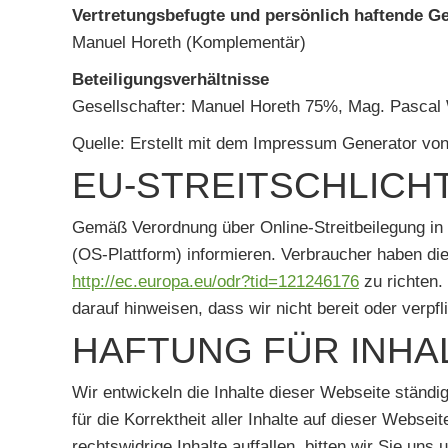
Vertretungsbefugte und persönlich haftende Ge
Manuel Horeth (Komplementär)
Beteiligungsverhältnisse
Gesellschafter: Manuel Horeth 75%, Mag. Pasca
Quelle: Erstellt mit dem Impressum Generator vo
EU-STREITSCHLICH
Gemäß Verordnung über Online-Streitbeilegung in
(OS-Plattform) informieren. Verbraucher haben di
http://ec.europa.eu/odr?tid=121246176
zu richten.
darauf hinweisen, dass wir nicht bereit oder verpf
HAFTUNG FÜR INHA
Wir entwickeln die Inhalte dieser Webseite ständi
für die Korrektheit aller Inhalte auf dieser Websei
rechtswidrige Inhalte auffallen, bitten wir Sie u