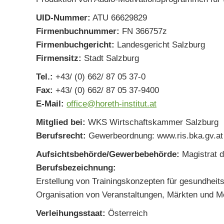
UID-Nummer:
ATU 66629829
Firmenbuchnummer:
FN 366757z
Firmenbuchgericht:
Landesgericht Salzburg
Firmensitz:
Stadt Salzburg
Tel.:
+43/ (0) 662/ 87 05 37-0
Fax:
+43/ (0) 662/ 87 05 37-9400
E-Mail:
office@horeth-institut.at
Mitglied bei:
WKS Wirtschaftskammer Salzburg
Berufsrecht:
Gewerbeordnung: www.ris.bka.gv.at
Aufsichtsbehörde/Gewerbebehörde:
Magistrat d
Berufsbezeichnung:
Erstellung von Trainingskonzepten für gesundhei
Organisation von Veranstaltungen, Märkten und
Verleihungsstaat:
Österreich