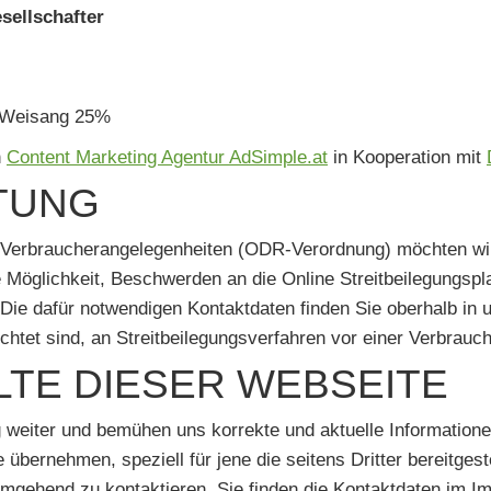
sellschafter
l Weisang 25%
n
Content Marketing Agentur AdSimple.at
in Kooperation mit
TUNG
 Verbraucherangelegenheiten (ODR-Verordnung) möchten wir S
e Möglichkeit, Beschwerden an die Online Streitbeilegungsp
 Die dafür notwendigen Kontaktdaten finden Sie oberhalb i
lichtet sind, an Streitbeilegungsverfahren vor einer Verbrauc
LTE DIESER WEBSEITE
g weiter und bemühen uns korrekte und aktuelle Informatione
te übernehmen, speziell für jene die seitens Dritter bereitge
ns umgehend zu kontaktieren, Sie finden die Kontaktdaten im 