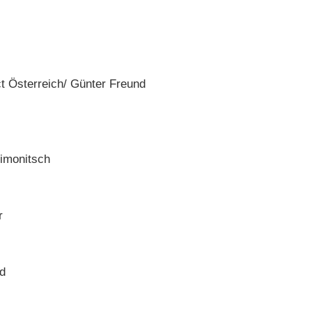
t Österreich/ Günter Freund
Simonitsch
r
ld