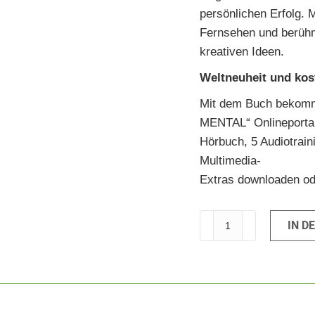
persönlichen Erfolg.
Fernsehen und berühmt
kreativen Ideen.
Weltneuheit und ko
Mit dem Buch bekomm
MENTAL“ Onlineportal.
Hörbuch, 5 Audiotrai
Multimedia-
Extras downloaden ode
Mentale
IN D
Stärke
für
dich!
(Softcover
inkl.