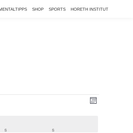
page
page
page
MENTALTIPPS
SHOP
SPORTS
HORETH INSTITUT
opens
opens
opens
in
in
in
new
new
new
window
window
window
ANSI
VERAN
Monat
ANSIC
NAVI
NAVIGA
S
SAMSTAG
S
SONNTAG