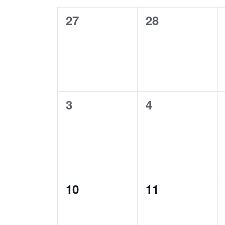
KALENDER
0
0
27
28
VON
Veranstaltungen,
Veranstaltung
VERANSTA
0
0
3
4
Veranstaltungen,
Veranstaltung
0
0
10
11
Veranstaltungen,
Veranstaltung